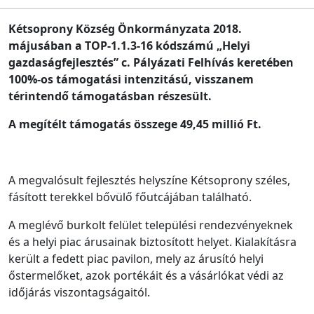
Kétsoprony Község Önkormányzata 2018.
májusában a TOP-1.1.3-16 kódszámú „Helyi
gazdaságfejlesztés” c. Pályázati Felhívás keretében
100%-os támogatási intenzitású, visszanem
térintendő támogatásban részesült.
A megítélt támogatás összege 49,45 millió Ft.
A megvalósult fejlesztés helyszíne Kétsoprony széles,
fásított terekkel bővülő főutcájában található.
A meglévő burkolt felület települési rendezvényeknek
és a helyi piac árusainak biztosított helyet. Kialakításra
került a fedett piac pavilon, mely az árusító helyi
őstermelőket, azok portékáit és a vásárlókat védi az
időjárás viszontagságaitól.