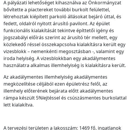
A pályázati lehetőséget kihasználva az Önkormányzat
bővítette a piactereket további burkolt felülettel,
létrehoztak kiépített parkoló állásokat bejáró úttal, és
fedett, oldalról nyitott árusító pavilont. Az épület
funkcionális kialakítását tekintve építtetői igény és
jogszabályi előírás szerint az árusító tér mellett, egy
közlekedő réssel összekapcsolva kialakításra került egy
vizesblokk – nemenkénti megosztásban -, valamint egy
iroda helyiség. A vizesblokkban egy akadálymentes
használatra alkalmas illemhelyiség is kialakításra került.
Az akadálymentes illemhelyiség akadálymentes
megközelítése céljából ezen épületrész felől, az
illemhely előterének bejárata előtt akadálymentes
rámpa készült 5%lejtéssel és csúszásmentes burkolattal
lett kialakítva.
A tervezési területen a lakosszám: 1469 fő, ingatlanok