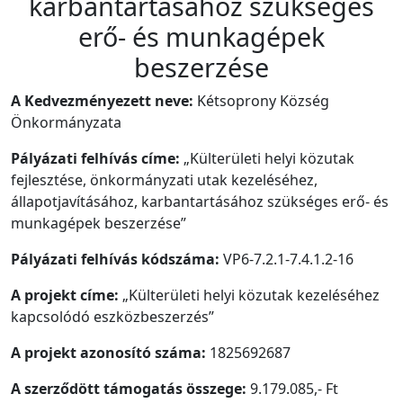
karbantartásához szükséges
erő- és munkagépek
beszerzése
A Kedvezményezett neve:
Kétsoprony Község
Önkormányzata
Pályázati felhívás címe:
„Külterületi helyi közutak
fejlesztése, önkormányzati utak kezeléséhez,
állapotjavításához, karbantartásához szükséges erő- és
munkagépek beszerzése”
Pályázati felhívás kódszáma:
VP6-7.2.1-7.4.1.2-16
A projekt címe:
„Külterületi helyi közutak kezeléséhez
kapcsolódó eszközbeszerzés”
A projekt azonosító száma:
1825692687
A szerződött támogatás összege:
9.179.085,- Ft